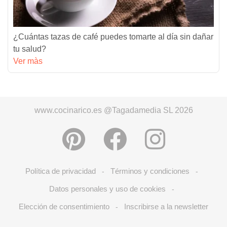
¿Cuántas tazas de café puedes tomarte al día sin dañar
tu salud?
Ver màs
www.cocinarico.es @Tagadamedia SL 2026
Política de privacidad
Términos y condiciones
-
-
Datos personales y uso de cookies
-
Elección de consentimiento
Inscribirse a la newsletter
-