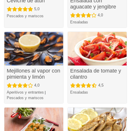
Ceviche de atún
Ensalada con
aguacate y jengibre
5,0
4,0
Pescados y mariscos
Ensaladas
Mejillones al vapor con
Ensalada de tomate y
pimienta y limón
cilantro
4,0
4,5
Aperitivos y entrantes
Ensaladas
|
Pescados y mariscos