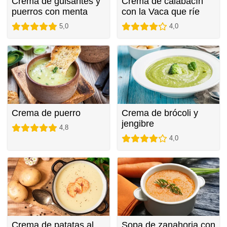
Crema de guisantes y
Crema de calabacín
puerros con menta
con la Vaca que ríe
5,0
4,0
Crema de puerro
Crema de brócoli y
jengibre
4,8
4,0
Crema de patatas al
Sopa de zanahoria con