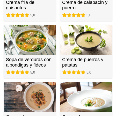
Crema fría de
Crema de calabacín y
guisantes
puerro
5,0
5,0
Sopa de verduras con
Crema de puerros y
albondigas y fideos
patatas
5,0
5,0