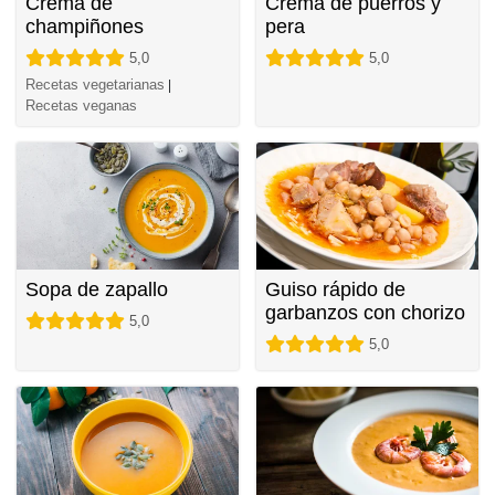
Crema de
Crema de puerros y
champiñones
pera
5,0
5,0
Recetas vegetarianas
|
Recetas veganas
Sopa de zapallo
Guiso rápido de
garbanzos con chorizo
5,0
5,0