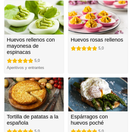
Huevos rellenos con
Huevos rosas rellenos
mayonesa de
5,0
espinacas
5,0
Aperitivos y entrantes
Tortilla de patatas a la
Espárragos con
española
huevos poché
5,0
5,0