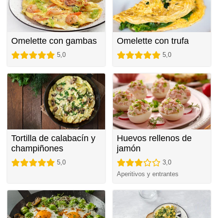
Omelette con gambas
Omelette con trufa
5,0
5,0
Tortilla de calabacín y
Huevos rellenos de
champiñones
jamón
5,0
3,0
Aperitivos y entrantes