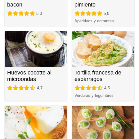
bacon
pimiento
5,0
5,0
Aperitivos y entrantes
Huevos cocotte al
Tortilla francesa de
microondas
espárragos
4,7
4,5
Verduras y legumbres