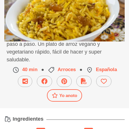
Receta de arroz con pasas y nueces, preparación
paso a paso. Un plato de arroz vegano y
vegetariano rápido, fácil de hacer y super
saludable.
40 min
●
Arroces
●
Española
Yo anoto
Ingredientes