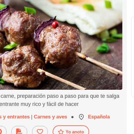
 carne, preparación paso a paso para que te salga
ntrante muy rico y fácil de hacer
s y entrantes
|
Carnes y aves
●
Española
Yo anoto