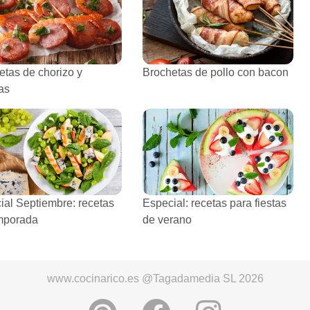
etas de chorizo y
Brochetas de pollo con bacon
as
ial Septiembre: recetas
Especial: recetas para fiestas
mporada
de verano
www.cocinarico.es @Tagadamedia SL 2026