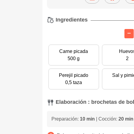
Ingredientes
Carne picada
Huevo
500 g
2
Perejil picado
Sal y pimi
0,5 taza
Elaboración : brochetas de bol
Preparación:
10 min
| Cocción:
20 min