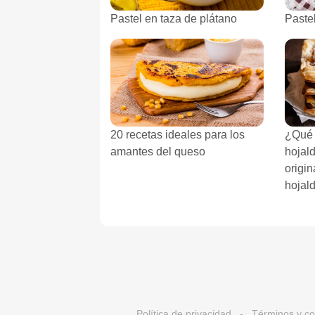
Pastel en taza de plátano
Pastel
20 recetas ideales para los
¿Qué 
amantes del queso
hojal
origi
hojal
Política de privacidad
-
Términos y co