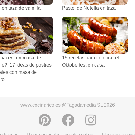
 en taza de vainilla
Pastel de Nutella en taza
hacer con masa de
15 recetas para celebrar el
dre?: 17 ideas de postres
Oktoberfest en casa
nales con masa de
dre
www.cocinarico.es @Tagadamedia SL 2026
ndiciones
-
Datos personales y uso de cookies
-
Elección de cons