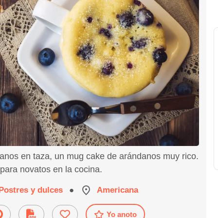
anos en taza, un mug cake de arándanos muy rico.
 para novatos en la cocina.
Postres y dulces
●
Americana
Yo anoto