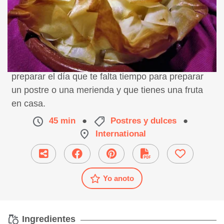
La tarta sorpresa es la opción "todo terreno" para
preparar el día que te falta tiempo para preparar
un postre o una merienda y que tienes una fruta
en casa.
45 min
●
Postres y dulces
●
International
Yo anoto
Ingredientes