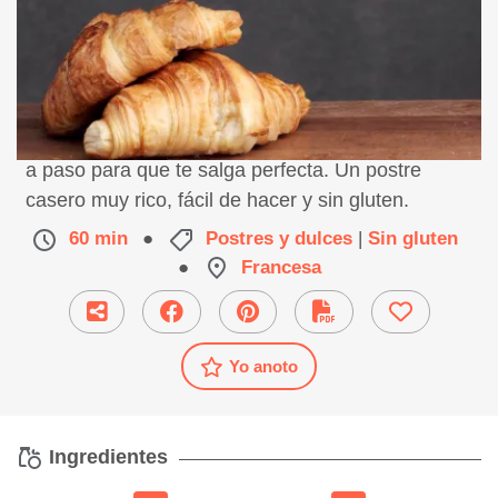
Receta de croissant sin gluten, preparación paso
a paso para que te salga perfecta. Un postre
casero muy rico, fácil de hacer y sin gluten.
60 min
●
Postres y dulces
|
Sin gluten
●
Francesa
Yo anoto
Ingredientes