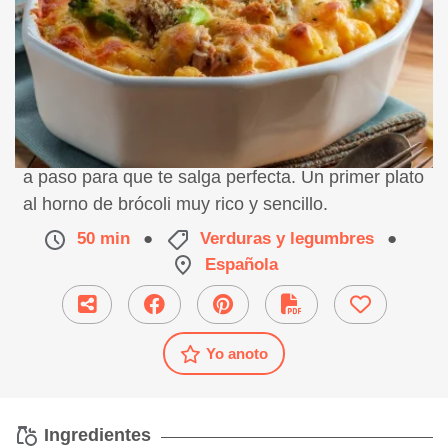
Receta de gratinado de brócoli, preparación paso
a paso para que te salga perfecta. Un primer plato
al horno de brócoli muy rico y sencillo.
50 min
●
Verduras y legumbres
●
Española
Yo anoto
Ingredientes