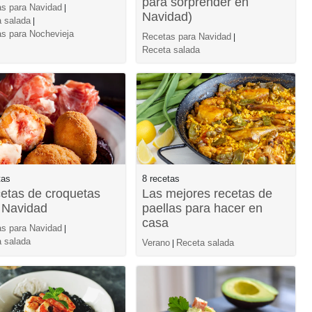
para sorprender en
s para Navidad
|
Navidad)
 salada
|
s para Nochevieja
Recetas para Navidad
|
Receta salada
tas
8 recetas
cetas de croquetas
Las mejores recetas de
 Navidad
paellas para hacer en
casa
s para Navidad
|
 salada
Verano
Receta salada
|