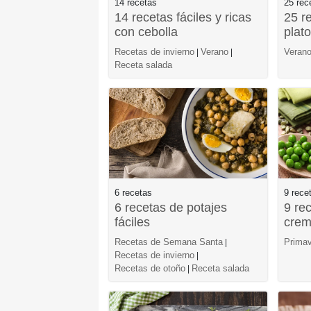
14 recetas
25 rec
14 recetas fáciles y ricas
25 r
con cebolla
plat
Recetas de invierno
Verano
Veran
|
|
Receta salada
6 recetas
9 rece
6 recetas de potajes
9 re
fáciles
crem
Recetas de Semana Santa
Primav
|
Recetas de invierno
|
Recetas de otoño
Receta salada
|