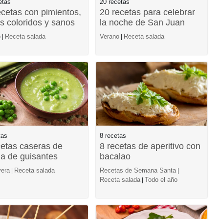
etas
20 recetas
ecetas con pimientos,
20 recetas para celebrar
os coloridos y sanos
la noche de San Juan
o
Receta salada
Verano
Receta salada
|
|
tas
8 recetas
cetas caseras de
8 recetas de aperitivo con
a de guisantes
bacalao
era
Receta salada
Recetas de Semana Santa
|
|
Receta salada
Todo el año
|