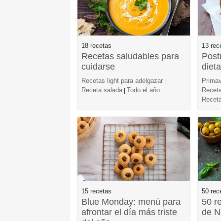
18 recetas
13 rec
Recetas saludables para
Post
cuidarse
diet
Recetas light para adelgazar
Primav
|
Receta salada
Todo el año
Receta
|
Receta
15 recetas
50 rec
Blue Monday: menú para
50 r
afrontar el día más triste
de N