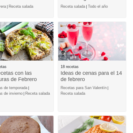
era
Receta salada
Receta salada
Todo el año
|
|
etas
18 recetas
ecetas con las
Ideas de cenas para el 14
uras de Febrero
de febrero
s de temporada
Recetas para San Valentín
|
|
s de invierno
Receta salada
Receta salada
|