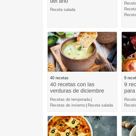
del año
Receta
Receta
Receta salada
Receta
40 recetas
9 rece
40 recetas con las
9 re
verduras de diciembre
para
Recetas de temporada
Receta
|
Recetas de invierno
Receta salada
Receta
|