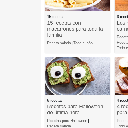
15 recetas
6 rece
15 recetas con
Los 
macarrones para toda la
carn
familia
Receta
Receta
Receta salada
Todo el año
|
Todo e
9 recetas
4 rece
Recetas para Halloween
4 re
de última hora
para
Recetas para Halloween
Receta
|
Receta salada
Todo e