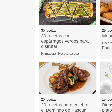
30 recetas
29 rec
30 recetas con
Menú
espárragos verdes para
Recet
disfrutar
Receta
Primavera
Receta salada
|
20 recetas
15 rec
20 recetas para celebrar
Bien
el Domingo de Pascua
plato