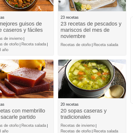
tas
23 recetas
mejores guisos de
23 recetas de pescados y
e caseros y fáciles
mariscos del mes de
noviembre
s de invierno
|
s de otoño
Receta salada
|
|
Recetas de otoño
Receta salada
|
l año
tas
20 recetas
cetas con membrillo
20 sopas caseras y
 sacarle partido
tradicionales
s de otoño
Receta salada
Recetas de invierno
|
|
|
l año
Recetas de otoño
Receta salada
|