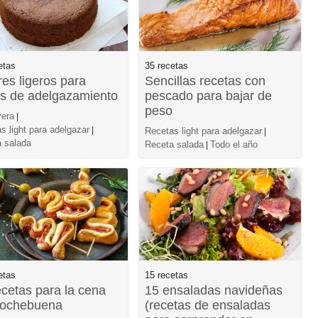
etas
35 recetas
res ligeros para
Sencillas recetas con
as de adelgazamiento
pescado para bajar de
peso
era
|
s light para adelgazar
|
Recetas light para adelgazar
|
 salada
Receta salada
Todo el año
|
etas
15 recetas
ecetas para la cena
15 ensaladas navideñas
ochebuena
(recetas de ensaladas