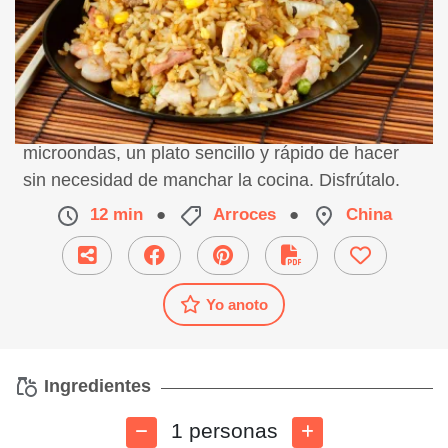
Receta de un sabrosísimo arroz chino hecho al
microondas, un plato sencillo y rápido de hacer
sin necesidad de manchar la cocina. Disfrútalo.
12 min
●
Arroces
●
China
Yo anoto
Ingredientes
1 personas