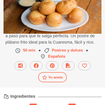
Receta de buñuelos de plátano, preparación paso
a paso para que te salga perfecta. Un postre de
plátano frito ideal para la Cuaresma, fácil y rico.
50 min
●
Postres y dulces
●
Española
Yo anoto
Ingredientes