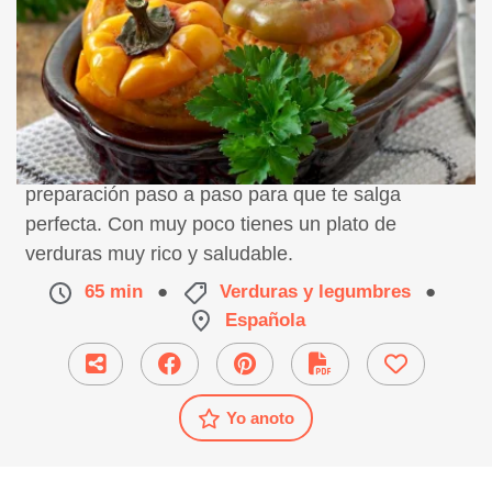
Receta de pimientos rellenos al horno,
preparación paso a paso para que te salga
perfecta. Con muy poco tienes un plato de
verduras muy rico y saludable.
65 min
●
Verduras y legumbres
●
Española
Yo anoto