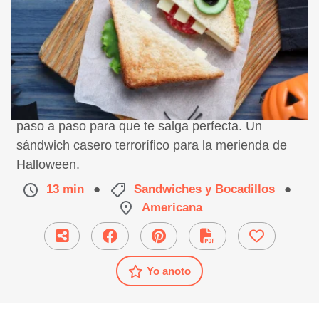
Receta de sándwich de Halloween, preparación
paso a paso para que te salga perfecta. Un
sándwich casero terrorífico para la merienda de
Halloween.
13 min
●
Sandwiches y Bocadillos
●
Americana
Yo anoto