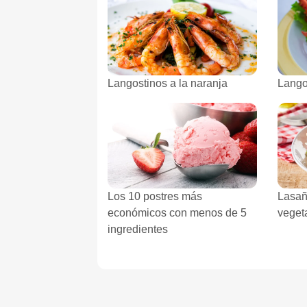
Langostinos a la naranja
Lango
Los 10 postres más
Lasañ
económicos con menos de 5
veget
ingredientes