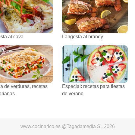
sta al cava
Langosta al brandy
a de verduras, recetas
Especial: recetas para fiestas
arianas
de verano
www.cocinarico.es @Tagadamedia SL 2026