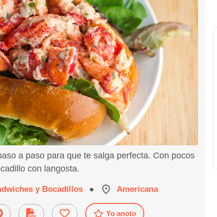
paso a paso para que te salga perfecta. Con pocos
cadillo con langosta.
dwiches y Bocadillos
●
Americana
Yo anoto