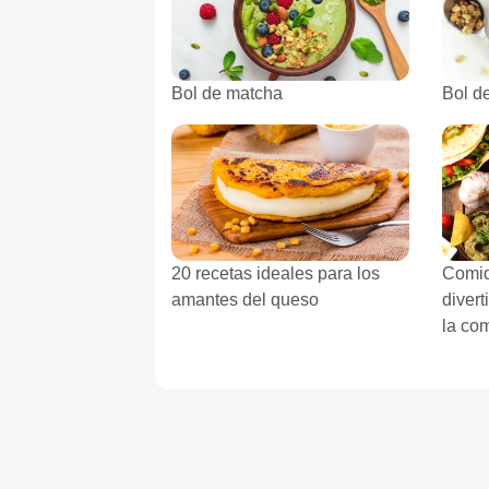
Bol de matcha
Bol d
20 recetas ideales para los
Comid
amantes del queso
diver
la co