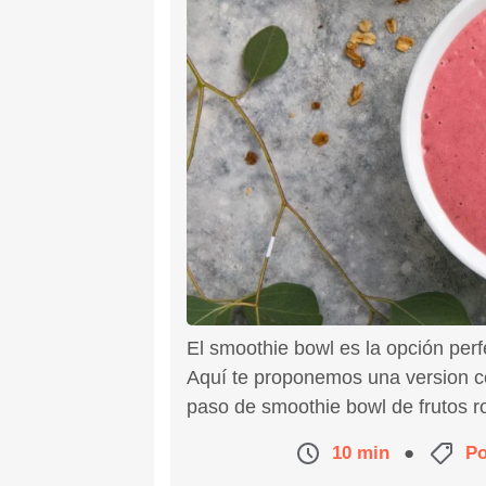
El smoothie bowl es la opción per
Aquí te proponemos una version co
paso de smoothie bowl de frutos ro
10 min
●
Po