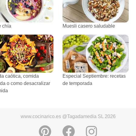
e chía
Muesli casero saludable
a caótica, comida
Especial Septiembre: recetas
tida o como desacralizar
de temporada
mida
www.cocinarico.es @Tagadamedia SL 2026