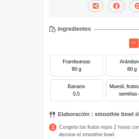
Ingredientes
Frambuesas
Arándan
80 g
80 g
Banano
Muesli, fruto
0,5
semillas 
Elaboración : smoothie bowl d
Congela los frutos rojos 2 horas 
decorar el smoothie bowl.