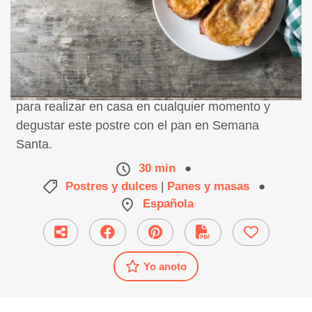
Receta de torrijas, paso a paso fácil y sencillo
para realizar en casa en cualquier momento y
degustar este postre con el pan en Semana
Santa.
30 min
●
Postres y dulces
|
Panes y masas
●
Española
Yo anoto