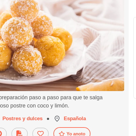
 preparación paso a paso para que te salga
ioso postre con coco y limón.
Postres y dulces
●
Española
Yo anoto