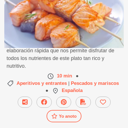
Aprende a preparar brochetas de salmón. Una
elaboración rápida que nos permite disfrutar de
todos los nutrientes de este plato tan rico y
nutritivo.
10 min
●
Aperitivos y entrantes
|
Pescados y mariscos
●
Española
Yo anoto