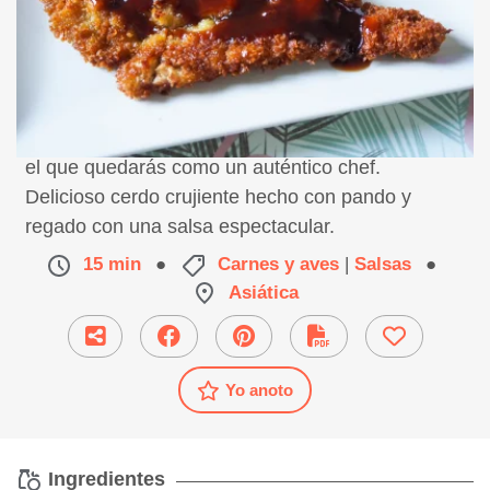
Un plato asiático, muy sencillo de preparar y con
el que quedarás como un auténtico chef.
Delicioso cerdo crujiente hecho con pando y
regado con una salsa espectacular.
15 min
●
Carnes y aves
|
Salsas
●
Asiática
Yo anoto
Ingredientes