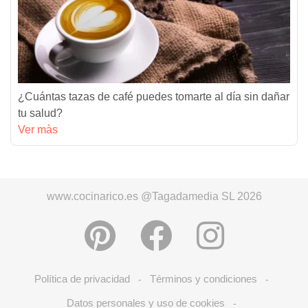
¿Cuántas tazas de café puedes tomarte al día sin dañar
tu salud?
Ver màs
www.cocinarico.es @Tagadamedia SL 2026
Política de privacidad
Términos y condiciones
-
-
Datos personales y uso de cookies
-