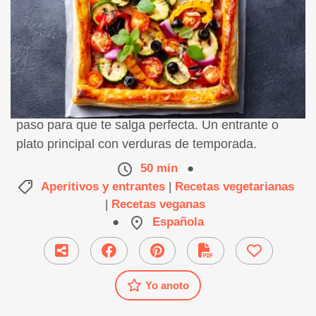
Receta de coca de verduras, preparación paso a
paso para que te salga perfecta. Un entrante o
plato principal con verduras de temporada.
50 min
●
Aperitivos y entrantes
|
Recetas vegetarianas
|
Recetas veganas
●
Española
Yo anoto