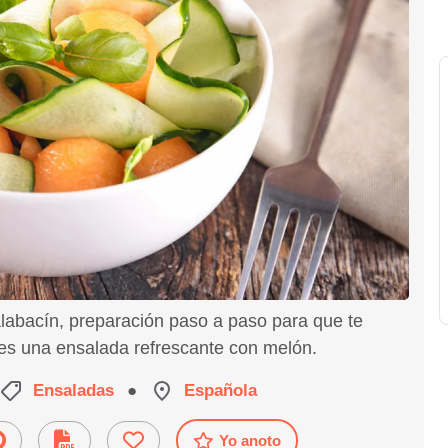
labacín, preparación paso a paso para que te
es una ensalada refrescante con melón.
Ensaladas
●
Española
Yo anoto