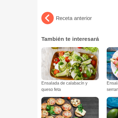
Receta anterior
También te interesará
Ensalada de calabacín y
Ensal
queso feta
serra