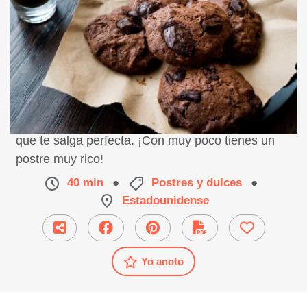
Receta paso a paso de galletas de chocolate para
que te salga perfecta. ¡Con muy poco tienes un
postre muy rico!
40 min
●
Postres y dulces
●
Estadounidense
Yo anoto