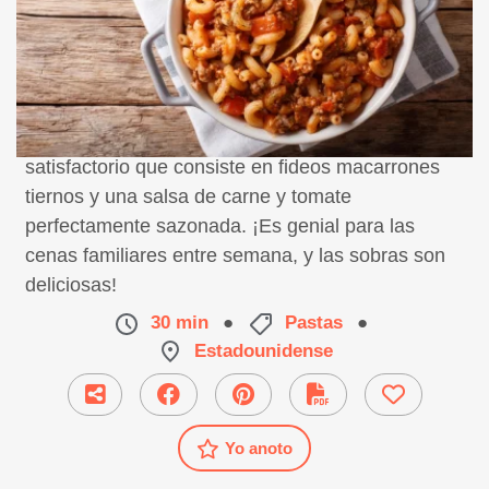
chop suey americano es un plato fácil y
satisfactorio que consiste en fideos macarrones
tiernos y una salsa de carne y tomate
perfectamente sazonada. ¡Es genial para las
cenas familiares entre semana, y las sobras son
deliciosas!
30 min
●
Pastas
●
Estadounidense
Yo anoto