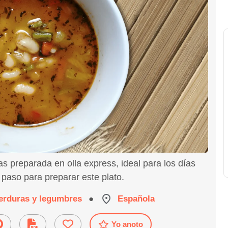
s preparada en olla express, ideal para los días
 paso para preparar este plato.
erduras y legumbres
●
Española
Yo anoto