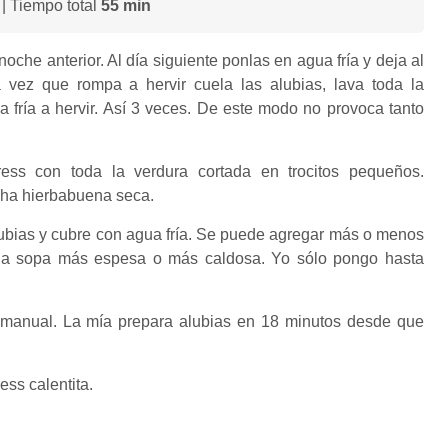
| Tiempo total
55 min
oche anterior. Al día siguiente ponlas en agua fría y deja al
 vez que rompa a hervir cuela las alubias, lava toda la
 fría a hervir. Así 3 veces. De este modo no provoca tanto
press con toda la verdura cortada en trocitos pequeños.
cha hierbabuena seca.
bias y cubre con agua fría. Se puede agregar más o menos
 la sopa más espesa o más caldosa. Yo sólo pongo hasta
l manual. La mía prepara alubias en 18 minutos desde que
ess calentita.