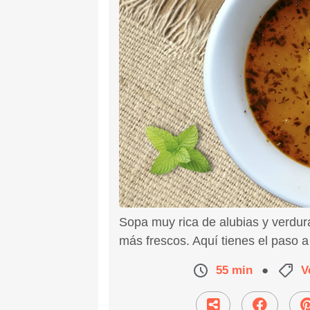
Sopa muy rica de alubias y verdura
más frescos. Aquí tienes el paso a
55 min
●
V