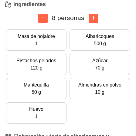
Ingredientes
8 personas
Masa de hojaldre
Albaricoques
1
500 g
Pistachos pelados
Azúcar
120 g
70 g
Mantequilla
Almendras en polvo
50 g
10 g
Huevo
1