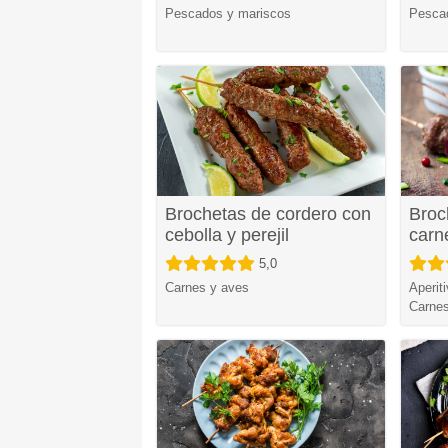
Pescados y mariscos
Pesca
Brochetas de cordero con
Broc
cebolla y perejil
carn
5,0
Carnes y aves
Aperit
Carnes