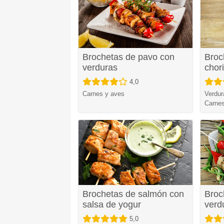
Brochetas de pavo con
Broc
verduras
chori
4,0
Carnes y aves
Verdur
Carnes
Brochetas de salmón con
Broc
salsa de yogur
verd
5,0