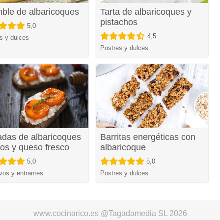
ble de albaricoques
Tarta de albaricoques y
pistachos
5,0
4,5
s y dulces
Postres y dulces
adas de albaricoques
Barritas energéticas con
os y queso fresco
albaricoque
5,0
5,0
ivos y entrantes
Postres y dulces
www.cocinarico.es @Tagadamedia SL 2026