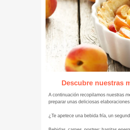
Descubre nuestras m
A continuación r
ecopilamos nuestras
me
preparar unas deliciosas elaboraciones
¿Te apetece una bebida fría, un segund
Bebidas, carnes, postres: b
arritas ener