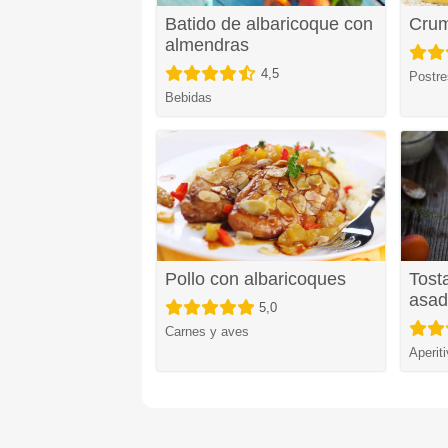
Batido de albaricoque con
Crum
almendras
4,5
Postre
Bebidas
Pollo con albaricoques
Tost
asad
5,0
Carnes y aves
Aperit