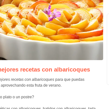
ejores recetas con albaricoques
jores recetas con albaricoques
para que puedas
 aprovechando esta fruta de verano.
o plato o un postre?
géticas con albaricoques, batidos con albaricoques, tarta