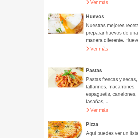
Ver màs
Huevos
Nuestras mejores recet
preparar huevos de un
manera diferente. Huevos
Ver màs
Pastas
Pastas frescas y secas,
tallarines, macarrones,
espaguetis, canelones,
lasañas,...
Ver màs
Pizza
Aquí puedes ver un list