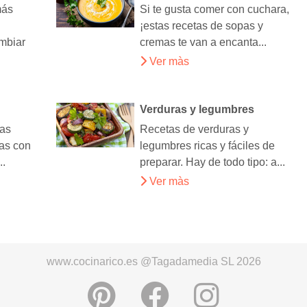
más
Si te gusta comer con cuchara,
l
¡estas recetas de sopas y
ambiar
cremas te van a encanta...
Ver màs
Verduras y legumbres
tas
Recetas de verduras y
das con
legumbres ricas y fáciles de
..
preparar. Hay de todo tipo: a...
Ver màs
www.cocinarico.es @Tagadamedia SL 2026