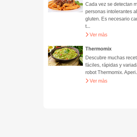
Cada vez se detectan 
personas intolerantes a
gluten. Es necesario c
t...
Ver màs
Thermomix
Descubre muchas rece
fáciles, rápidas y varia
robot Thermomix. Aperi.
Ver màs