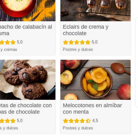
acho de calabacín al
Eclairs de crema y
cuma
chocolate
5,0
5,0
 y cremas
Postres y dulces
etas de chocolate con
Melocotones en almíbar
pas de chocolate
con menta
5,0
4,5
s y dulces
Postres y dulces