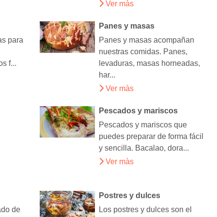
Ver màs
Panes y masas
as para
Panes y masas acompañan
a
nuestras comidas. Panes,
 f...
levaduras, masas horneadas,
har...
Ver màs
Pescados y mariscos
Pescados y mariscos que
puedes preparar de forma fácil
y sencilla. Bacalao, dora...
Ver màs
Postres y dulces
ado de
Los postres y dulces son el