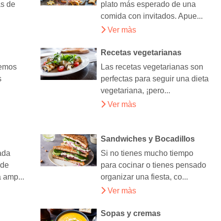
as de
plato más esperado de una
comida con invitados. Apue...
Ver màs
Recetas vegetarianas
remos
Las recetas vegetarianas son
s
perfectas para seguir una dieta
vegetariana, ¡pero...
Ver màs
Sandwiches y Bocadillos
ada
Si no tienes mucho tiempo
 de
para cocinar o tienes pensado
 amp...
organizar una fiesta, co...
Ver màs
Sopas y cremas