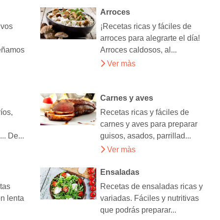
Arroces
ivos
¡Recetas ricas y fáciles de
arroces para alegrarte el día!
eñamos
Arroces caldosos, al...
Ver màs
Carnes y aves
íos,
Recetas ricas y fáciles de
carnes y aves para preparar
. De...
guisos, asados, parrillad...
Ver màs
Ensaladas
tas
Recetas de ensaladas ricas y
ón lenta
variadas. Fáciles y nutritivas
que podrás preparar...