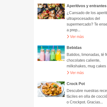
Aperitivos y entrantes
¿Cansado de los aperit
ultraprocesados del
supermercado? Te ens
a prep...
Ver màs
Bebidas
Batidos, limonadas, té fr
chocolates caliente,
milkshakes, mug cakes ..
Ver màs
Crock Pot
Descubre nuestras rece
fáciles en olla de cocci
o Crockpot. Gracias...