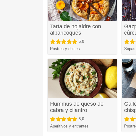
Tarta de hojaldre con
Gazp
albaricoques
cúr
5,0
Postres y dulces
Sopas
Hummus de queso de
Gall
cabra y cilantro
chis
5,0
Aperitivos y entrantes
Postre