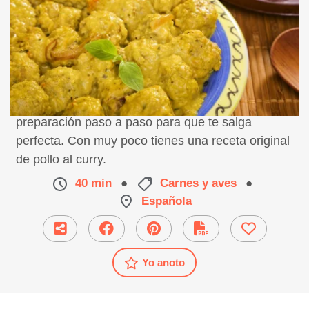
Receta de albóndigas de pollo con curry,
preparación paso a paso para que te salga
perfecta. Con muy poco tienes una receta original
de pollo al curry.
40 min
●
Carnes y aves
●
Española
Yo anoto