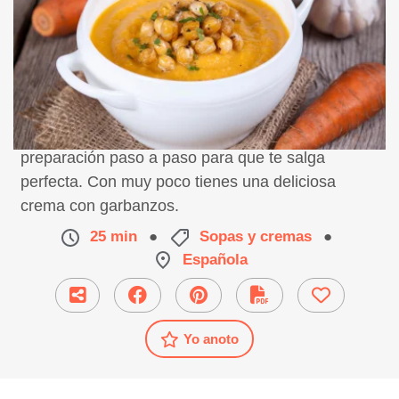
Receta de crema de garbanzos y zanahoria,
preparación paso a paso para que te salga
perfecta. Con muy poco tienes una deliciosa
crema con garbanzos.
25 min
●
Sopas y cremas
●
Española
Yo anoto