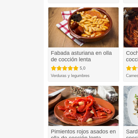
Fabada asturiana en olla
Cochi
de cocción lenta
cocc
5,0
Verduras y legumbres
Carnes
Pimientos rojos asados en
Sard
olla de cocción lenta
cocc