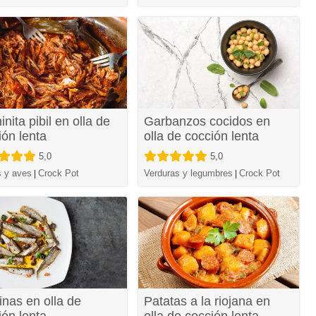
nita pibil en olla de
Garbanzos cocidos en
ión lenta
olla de cocción lenta
5,0
5,0
 y aves
Crock Pot
Verduras y legumbres
Crock Pot
|
|
inas en olla de
Patatas a la riojana en
ión lenta
olla de cocción lenta