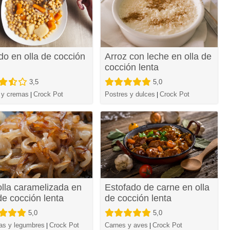
do en olla de cocción
Arroz con leche en olla de
cocción lenta
3,5
5,0
 y cremas
Crock Pot
Postres y dulces
Crock Pot
|
|
lla caramelizada en
Estofado de carne en olla
de cocción lenta
de cocción lenta
5,0
5,0
as y legumbres
Crock Pot
Carnes y aves
Crock Pot
|
|