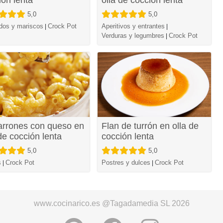
5,0
5,0
dos y mariscos
Crock Pot
Aperitivos y entrantes
|
|
Verduras y legumbres
Crock Pot
|
rrones con queso en
Flan de turrón en olla de
de cocción lenta
cocción lenta
5,0
5,0
s
Crock Pot
Postres y dulces
Crock Pot
|
|
www.cocinarico.es @Tagadamedia SL 2026