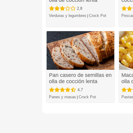
2,8
Verduras y legumbres
Crock Pot
Pesca
|
Pan casero de semillas en
Maca
olla de cocción lenta
olla 
4,7
Panes y masas
Crock Pot
Pasta
|