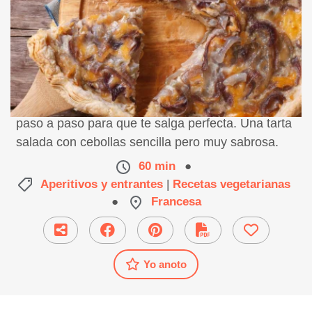
Receta con quiche de cebollas rojas, preparación
paso a paso para que te salga perfecta. Una tarta
salada con cebollas sencilla pero muy sabrosa.
60 min
●
Aperitivos y entrantes
|
Recetas vegetarianas
●
Francesa
Yo anoto