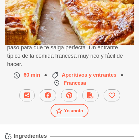
Receta de quiche lorraine, preparación paso a
paso para que te salga perfecta. Un entrante
típico de la comida francesa muy rico y fácil de
hacer.
60 min
●
Aperitivos y entrantes
●
Francesa
Yo anoto
Ingredientes