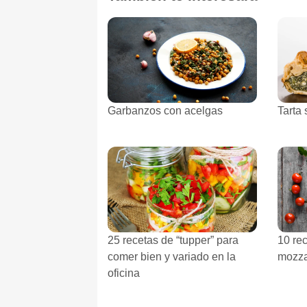
Garbanzos con acelgas
Tarta
25 recetas de “tupper” para
10 re
comer bien y variado en la
mozza
oficina