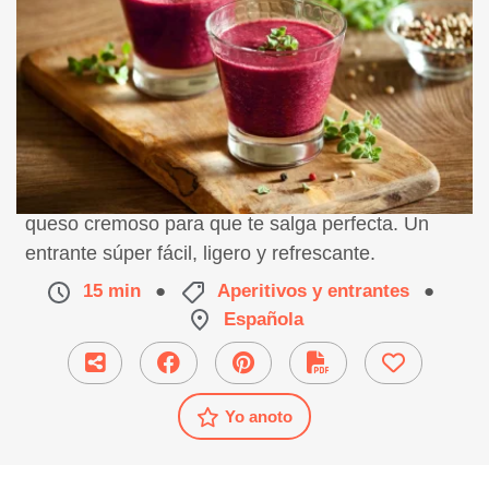
Receta paso a paso de vasitos de remolacha y
queso cremoso para que te salga perfecta. Un
entrante súper fácil, ligero y refrescante.
15 min
●
Aperitivos y entrantes
●
Española
Yo anoto