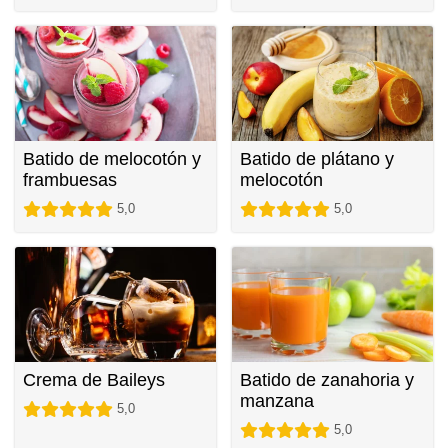
Batido de melocotón y
Batido de plátano y
frambuesas
melocotón
5,0
5,0
Crema de Baileys
Batido de zanahoria y
manzana
5,0
5,0