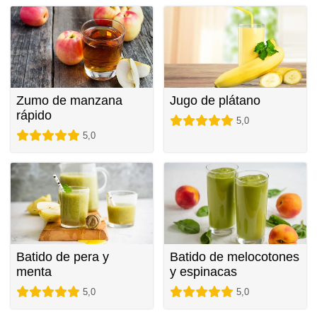
Zumo de manzana
Jugo de plátano
rápido
5,0
5,0
Batido de pera y
Batido de melocotones
menta
y espinacas
5,0
5,0