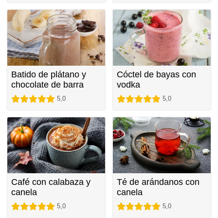
Batido de plátano y
Cóctel de bayas con
chocolate de barra
vodka
5,0
5,0
Café con calabaza y
Té de arándanos con
canela
canela
5,0
5,0