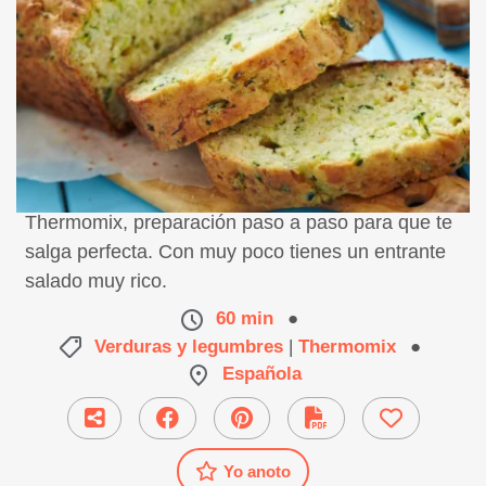
Receta de bizcocho de calabacín y queso con
Thermomix, preparación paso a paso para que te
salga perfecta. Con muy poco tienes un entrante
salado muy rico.
60 min
●
Verduras y legumbres
|
Thermomix
●
Española
Yo anoto