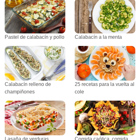
Pastel de calabacín y pollo
Calabacín a la menta
Calabacín relleno de
25 recetas para la vuelta al
champiñones
cole
Lasaña de verduras,
Comida caótica, comida