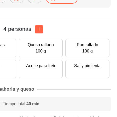
4 personas
ias
Queso rallado
Pan rallado
100 g
100 g
o
Aceite para freír
Sal y pimienta
nahoria y queso
| Tiempo total
40 min