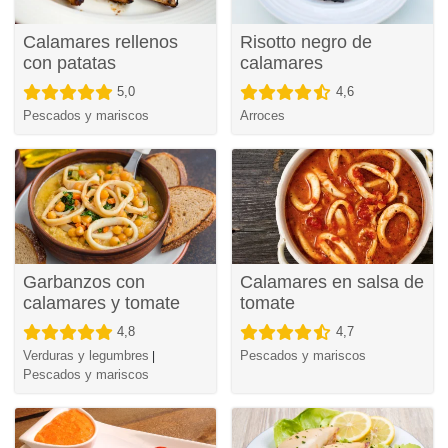
Calamares rellenos
Risotto negro de
con patatas
calamares
5,0
4,6
Pescados y mariscos
Arroces
Garbanzos con
Calamares en salsa de
calamares y tomate
tomate
4,8
4,7
Verduras y legumbres
Pescados y mariscos
|
Pescados y mariscos