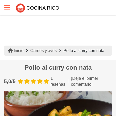
COCINA RICO
Inicio
Carnes y aves
Pollo al curry con nata
Pollo al curry con nata
1
¡Deja el primer
5,0/5
reseñas
comentario!